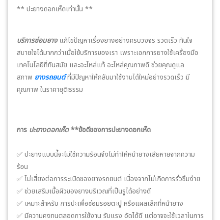
** ปะยางดอกเห็ดเท่านั้น **
บริการซ่อมยาง
แก้ไขปัญหาเรื่องยางอย่างครบวงจร รวดเร็ว ทันใจ
สบายใจได้มากกว่าเมื่อใช้บริการของเรา เพราะเอกการยางใช้เครื่องมือ
เทคโนโลยีที่ทันสมัย และอะไหล่แท้ อะไหล่คุณภาพดี ช่วยคุณดูแล
สภาพ
ยางรถยนต์
ที่มีปัญหาให้กลับมาใช้งานได้ใหม่อย่างรวดเร็ว มี
คุณภาพ ในราคายุติธรรม
การ
ปะยางดอกเห็ด
**ข้อดีของการปะยางดอกเห็ด
✅ ปะยางแบบนี้จะไม่ใช้ความร้อนจึงไม่ทำให้หน้ายางเสียหายจากความ
ร้อน
✅ ไม่เสี่ยงต่อการระเบิดของยางรถยนต์ เนื่องจากไม่เกิดการรั่วซึมง่าย
✅ ช่วยเสริมเนื้อผิวของยางบริเวณที่เป็นรูได้อย่างดี
✅ เหมาะสำหรับ การปะเพื่อซ่อมรอยตะปู หรือแผลเล็กที่หน้ายาง
✅ มีความคงทนตลอดการใช้งาน รับแรง อัดได้ดี แต่อาจจะใช้เวลาในการ